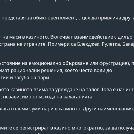
се представя за обикновен клиент, с цел да привлича друг
т на маси в казиното. Включват взаимодействие с дилър
страна на играчите. Примери са Блекджек, Рулетка, Бака
 (състояние на емоционално объркване или фрустрация), 
земат рационални решения, което често води до
ии и загуба на пари.
оято казиното взима за уреждане на залог. Това е начинъ
, независимо от изхода на залаганията.
алага големи суми пари в казиното. Други наименования
ачите се регистрират в казино многократно, за да получ