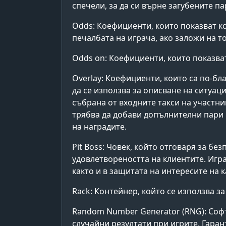
спечели, за да си върне загубените п
Odds: Коефициенти, които показват ко
печалбата на играча, ако заложи на т
Odds on: Коефициенти, които показват
Overlay: Коефициенти, които са по-бл
да се използва за описване на ситуац
събрана от входните такси на участни
трябва да добави допълнителни пари 
на наградите.
Pit Boss: Човек, който отговаря за б
удовлетвореността на клиентите. Игр
както и в защитата на интересите на 
Rack: Контейнер, който се използва з
Random Number Generator (RNG): Софт
случайни резултати при игрите. Гаран