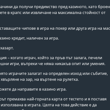
 начини да получи предимство пред казиното, като брое
вете в крапс или извличане на максимална стойност от
 оставащите чипове в игра на покер или друга игра на мас
азино кредит, наличен за игра.
 хазарт.
ия – когато играч, който за пръв път залага, печели
ешни игри, въпреки че няма никакъв опит или умения.
която играчите залагат на определен изход или събитие,
 хвърляне на зар, на въртене на рулетка.
ожете да направите в казино игра.
рът премахва най-горната карта от тестето и я поставя
 използвана в играта. Целта на това действие е да