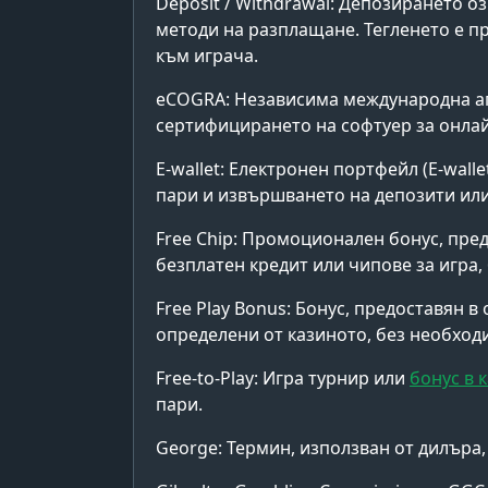
Deposit / Withdrawal: Депозирането о
методи на разплащане. Тегленето е п
към играча.
eCOGRA: Независима международна аге
сертифицирането на софтуер за онлай
E-wallet: Електронен портфейл (E-wall
пари и извършването на депозити или
Free Chip: Промоционален бонус, пред
безплатен кредит или чипове за игра,
Free Play Bonus: Бонус, предоставян в
определени от казиното, без необходи
Free-to-Play: Игра турнир или
бонус в 
пари.
George: Термин, използван от дилъра,