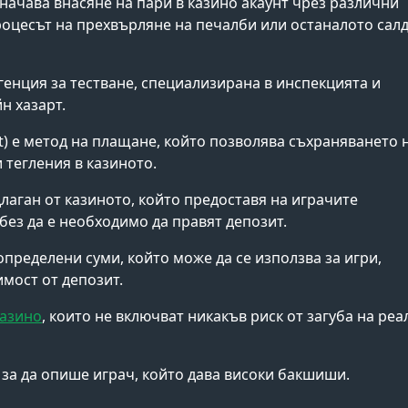
значава внасяне на пари в казино акаунт чрез различни
роцесът на прехвърляне на печалби или останалото сал
нция за тестване, специализирана в инспекцията и
н хазарт.
et) е метод на плащане, който позволява съхраняването 
 тегления в казиното.
лаган от казиното, който предоставя на играчите
 без да е необходимо да правят депозит.
 определени суми, който може да се използва за игри,
мост от депозит.
казино
, които не включват никакъв риск от загуба на реа
 за да опише играч, който дава високи бакшиши.