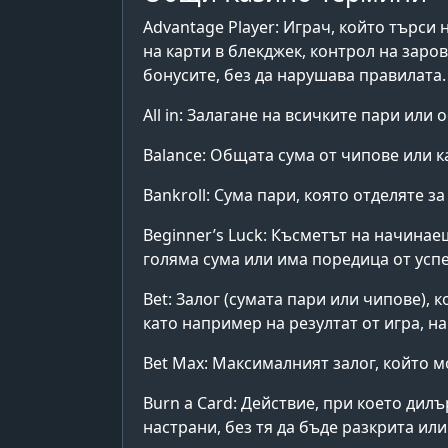
Advantage Player: Играч, който търси
на карти в блекджек, контрол на заро
бонусите, без да нарушава правилата.
All in: Залагане на всичките пари или
Balance: Общата сума от чипове или к
Bankroll: Сума пари, която отделяте за
Beginner’s Luck: Късметът на начинаещ
голяма сума или има поредица от усп
Bet: Залог (сумата пари или чипове), 
като например на резултат от игра, на
Bet Max: Максималният залог, който м
Burn a Card: Действие, при което дилъ
настрани, без тя да бъде разкрита или