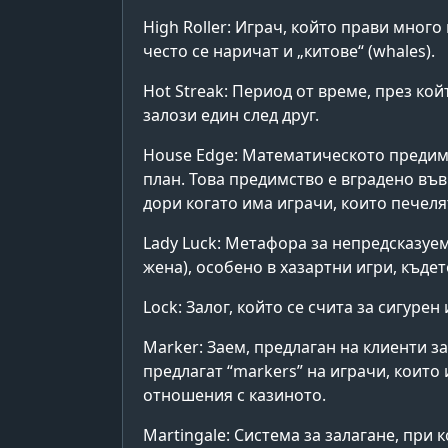
High Roller: Играч, който прави много
често се наричат и „китове“ (whales).
Hot Streak: Период от време, през ко
залози един след друг.
House Edge: Математическото предимс
план. Това предимство е вградено във
дори когато има играчи, които печеля
Lady Luck: Метафора за непредсказуем
жена), особено в хазартни игри, къдет
Lock: Залог, който се счита за сигурен
Marker: Заем, предлаган на клиенти з
предлагат “markers” на играчи, коит
отношения с казиното.
Martingale: Система за залагане, при 