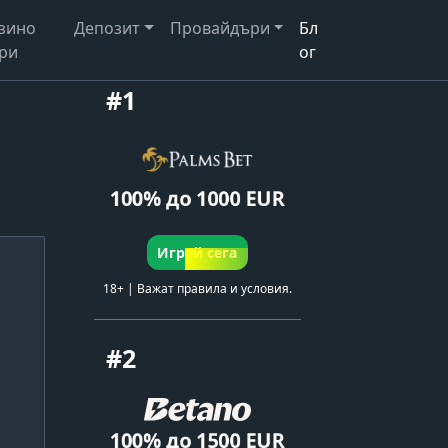
зино
Депозит
Провайдъри
Бл
ри
ог
#1
100% до 1000 EUR
Играй сега
18+ | Важат правила и условия.
#2
100% до 1500 EUR