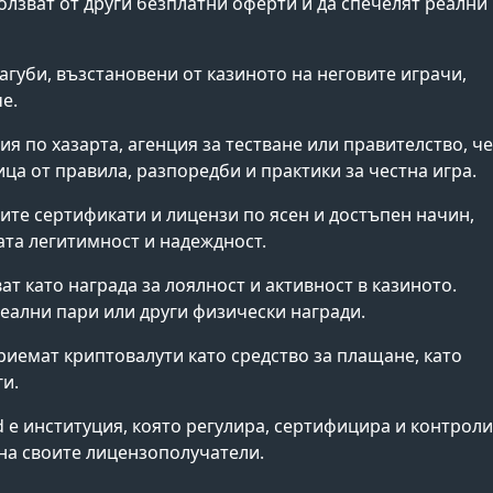
олзват от други безплатни оферти и да спечелят реални
агуби, възстановени от казиното на неговите играчи,
е.
сия по хазарта, агенция за тестване или правителство, че
ца от правила, разпоредби и практики за честна игра.
ите сертификати и лицензи по ясен и достъпен начин,
ата легитимност и надеждност.
ат като награда за лоялност и активност в казиното.
реални пари или други физически награди.
приемат криптовалути като средство за плащане, като
ги.
d е институция, която регулира, сертифицира и контрол
на своите лицензополучатели.