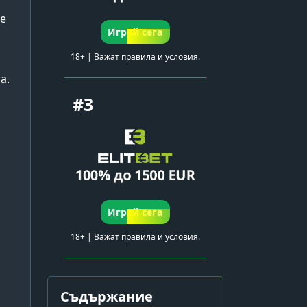
не
Играй сега
18+ | Важат правила и условия.
а.
#3
100% до 1500 EUR
Играй сега
18+ | Важат правила и условия.
Съдържание