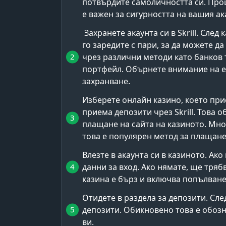
потвърдите самоличността си. Про
е важен за сигурността на вашия ак
Захранете акаунта си в Skrill. След
го заредите с пари, за да можете д
чрез различни методи като банков 
портфейл. Обърнете внимание на ев
захранване.
Изберете онлайн казино, което прие
приема депозити чрез Skrill. Това 
плащане на сайта на казиното. Мног
това е популярен метод за плащане
Влезте в акаунта си в казиното. Ако
данни за вход. Ако нямате, ще тряб
казина е бърз и включва попълване
Отидете в раздела за депозити. След
депозити. Обикновено това е обозн
ви.