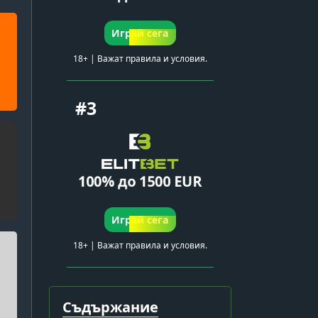
Играй сега
18+ | Важат правила и условия.
#3
100% до 1500 EUR
Играй сега
18+ | Важат правила и условия.
Съдържание