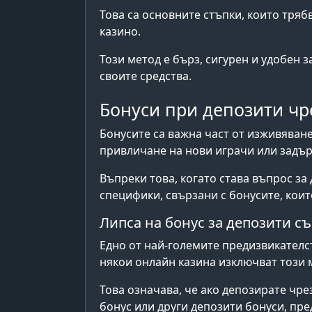
Това са основните стъпки, които трябва
казино.
Този метод е бърз, сигурен и удобен з
своите средства.
Бонуси при депозити чрез
Бонусите са важна част от изживяване
привличане на нови играчи или задъ
Въпреки това, когато става въпрос за 
специфики, свързани с бонусите, коит
Липса на бонус за депозити със
Едно от най-големите предизвикателств
някои онлайн казина изключват този
Това означава, че ако депозирате чре
бонус или други депозити бонуси, пре