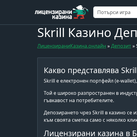
Skrill Казино Де
ЛицензираниКазина.онлайн
»
Депозит
»
Какво представлява Skril
Skrill е електронен портфейл (e-walle
Той е широко разпространен в индустр
гъвкавост на потребителите.
Депозирането чрез Skrill в казино се 
към своята сметка само с няколко кли
Лицензирани казина в Б