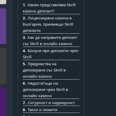
1.
Какво представлява Skrill
казино депозит?
2.
Лицензирани казина в
България, приемащи Skrill
депозити
3.
Как да направите депозит
със Skrill в онлайн казино
4.
Бонуси при депозити чрез
Skrill
5.
Предимства на
депозиране със Skrill в
онлайн казино
6.
Недостатъци на
депозиране чрез Skrill в
онлайн казино
7.
Сигурност и надеждност
8.
Такси и лимити