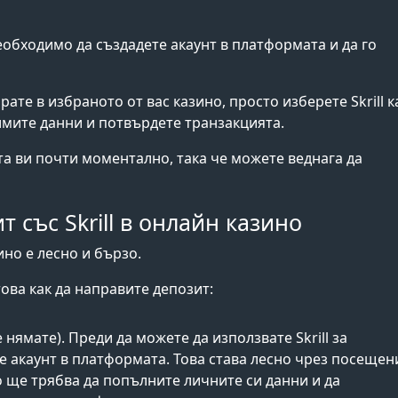
 необходимо да създадете акаунт в платформата и да го
рате в избраното от вас казино, просто изберете Skrill к
мите данни и потвърдете транзакцията.
та ви почти моментално, така че можете веднага да
 със Skrill в онлайн казино
ино е лесно и бързо.
това как да направите депозит:
е нямате). Преди да можете да използвате Skrill за
те акаунт в платформата. Това става лесно чрез посещен
то ще трябва да попълните личните си данни и да