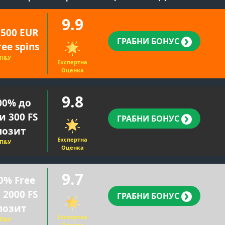
9.9
1500 EUR
ГРАБНИ БОНУС
ree spins
 П&У
Експертна
Оценка
9.8
00% до
и 300 FS
ГРАБНИ БОНУС
позит
Експертна
 П&У
Оценка
9.7
0% Free
о 2000 FS
ГРАБНИ БОНУС
позит
Експертна
 П&У
Оценка