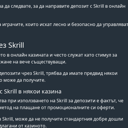
 да следвате, за да направите депозит с Skrill в онлайн
а играчите, които искат лесно и безопасно да управлява
 Skrill
то в онлайн казината и често служат като стимул за
ржане на вече съществуващи.
депозити чрез Skrill, трябва да имате предвид някои
о може да получите.
 Skrill в някои казина
а при използването на Skrill за депозити е фактът, че
 метод на плащане от промоционалните си оферти.
з Skrill, може да не получите стандартния добре дошли
длагани от казиното.