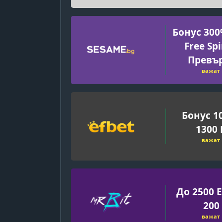
Бонус 300
Free Sp
Превъ
важат
Бонус 1
1300
важат
До 2500 
200
важат