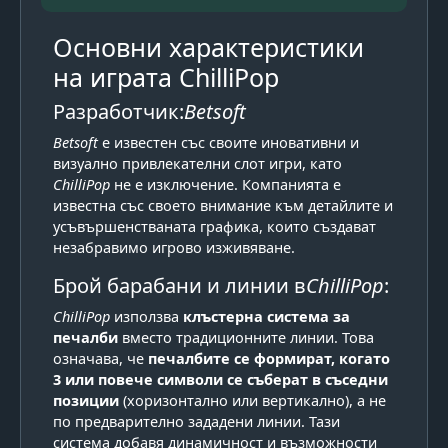
Основни характеристики
на играта ChilliPop
Разработчик:
Betsoft
Betsoft
е известен със своите иновативни и
визуално привлекателни слот игри, като
ChilliPop
не е изключение. Компанията е
известна със своето внимание към детайлите и
усъвършенстваната графика, които създават
незабравимо игрово изживяване.
Брой барабани и линии в
ChilliPop
:
ChilliPop
използва
клъстерна система за
печалби
вместо традиционните линии. Това
означава, че
печалбите се формират, когато
3 или повече символи се съберат в съседни
позиции
(хоризонтално или вертикално), а не
по предварително зададени линии. Тази
система добавя динамичност и възможности