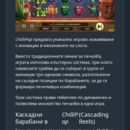
ChilliPop
предлага уникално игрово изживяване
с иновации в механиките на слота.
Вместо традиционните линии за печалба,
играта използва клъстерна система, при която
символите трябва да се съберат в групи от
минимум три еднакви символа, разположени
на съседни позиции по барабаните, за да се
формира печеливша комбинация.
Тази система прави геймплея по-динамичен и
позволява множество печалби в една игра.
Каскадни
ChilliP
(Cascading
барабани в
op
Reels)