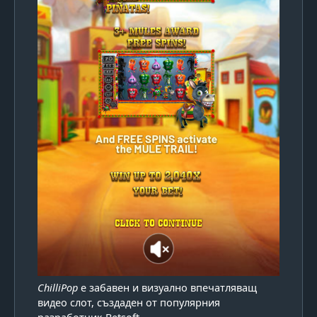
ChilliPop
е забавен и визуално впечатляващ
видео слот, създаден от популярния