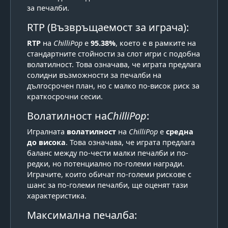
за печалби.
RTP (Възвръщаемост за играча):
RTP
на
ChilliPop
е
95.38%
, което е в рамките на
стандартните стойности за слот игри с подобна
волатилност. Това означава, че играта предлага
солидни възможности за печалби на
дългосрочен план, но с малко по-висок риск за
краткосрочни сесии.
Волатилност на
ChilliPop
:
Игралната
волатилност
на
ChilliPop
е
средна
до висока
. Това означава, че играта предлага
баланс между по-чести малки печалби и по-
редки, но потенциално по-големи награди.
Играчите, които обичат по-големи рискове с
шанс за по-големи печалби, ще оценят тази
характеристика.
Максимална печалба: