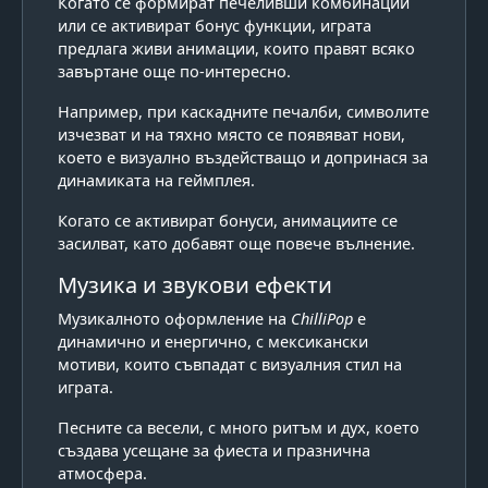
Когато се формират печеливши комбинации
или се активират бонус функции, играта
предлага живи анимации, които правят всяко
завъртане още по-интересно.
Например, при каскадните печалби, символите
изчезват и на тяхно място се появяват нови,
което е визуално въздействащо и допринася за
динамиката на геймплея.
Когато се активират бонуси, анимациите се
засилват, като добавят още повече вълнение.
Музика и звукови ефекти
Музикалното оформление на
ChilliPop
е
динамично и енергично, с мексикански
мотиви, които съвпадат с визуалния стил на
играта.
Песните са весели, с много ритъм и дух, което
създава усещане за фиеста и празнична
атмосфера.