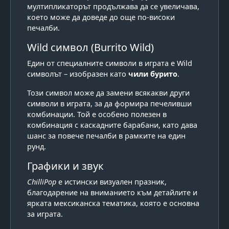
мултипликаторът продължава да се увеличава,
което може да доведе до още по-високи
печалби.
Wild символ (Burrito Wild)
Един от специалните символи в играта е Wild
символът – изобразен като
чили бурито
.
Този символ може да замени всякакви други
символи в играта, за да формира печеливши
комбинации. Той е особено полезен в
комбинация с каскадните барабани, като дава
шанс за повече печалби в рамките на един
рунд.
Графики и звук
ChilliPop
е истински визуален празник,
благодарение на вниманието към детайлите и
ярката мексиканска тематика, която е основна
за играта.