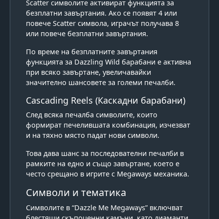
Scatter символите активират функцията за
безплатни завъртания. Ако се появят 4 или
повече Scatter символа, играчът получава 8
или повече безплатни завъртания.
По време на безплатните завъртания
функцията за Dazzling Wild барабани е активна
при всяко завъртане, увеличавайки
значително шансовете за големи печалби.
Cascading Reels (Каскадни барабани)
След всяка печалба символите, които
формират печелившата комбинация, изчезват
и на тяхно място падат нови символи.
Това дава шанс за последователни печалби в
рамките на едно и също завъртане, което е
често срещано в игрите с Megaways механика.
Символи и тематика
Символите в “Dazzle Me Megaways” включват
блестящи скъпоценни камъни, като диаманти,