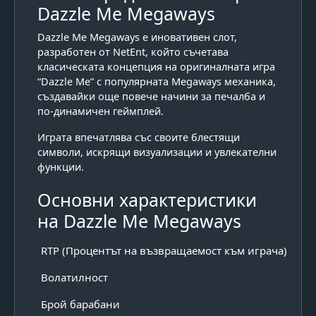
Dazzle Me Megaways
Dazzle Me Megaways е иновативен слот,
разработен от NetEnt, който съчетава
класическата концепция на оригиналната игра
“Dazzle Me” с популярната Megaways механика,
създавайки още повече начини за печалба и
по-динамичен геймплей.
Играта впечатлява със своите блестящи
символи, искрящи визуализации и увлекателни
функции.
Основни характеристики
на Dazzle Me Megaways
RTP (Процентът на възвращаемост към играча)
Волатилност
Брой барабани