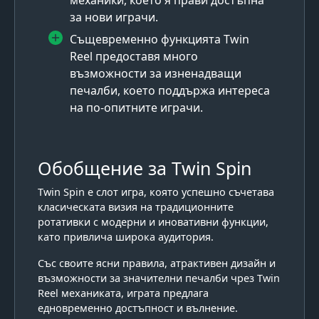
механики, което я прави достъпна
за нови играчи.
Същевременно функцията Twin
Reel предоставя много
възможности за изненадващи
печалби, което поддържа интереса
на по-опитните играчи.
Обобщение за Twin Spin
Twin Spin е слот игра, която успешно съчетава
класическата визия на традиционните
ротативки с модерни и иновативни функции,
като привлича широка аудитория.
Със своите ясни правила, атрактивен дизайн и
възможности за значителни печалби чрез Twin
Reel механиката, играта предлага
едновременно достъпност и вълнение.