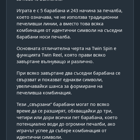
Играта е с 5 барабана и 243 начина за печалба,
което означава, че не използва традиционни
печеливши линии, а вместо това всяка
комбинация от идентични символи на съседни
барабани носи печалба.
Основната отличителна черта на Twin Spin е
функцията Twin Reel, която прави всяко
завъртане вълнуващо и различно.
При всяко завъртане два съседни барабана се
свързват и показват еднакви символи,
увеличавайки шанса за формиране на
печеливша комбинация.
Тези „свързани“ барабани могат по всяко
време да се разширят, обхващайки до три,
четири или дори всички пет барабана, което
потенциално води до огромни печалби, ако
играчът успее да събере комбинация от
идентични символи.