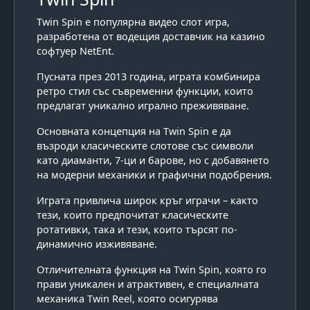
Twin Spin е популярна видео слот игра,
разработена от водещия доставчик на казино
софтуер NetEnt.
Пусната през 2013 година, играта комбинира
ретро стил със съвременни функции, които
предлагат уникално игрално преживяване.
Основната концепция на Twin Spin е да
възроди класическите слотове със символи
като диаманти, 7-ци и барове, но с добавянето
на модерни механики и графични подобрения.
Играта привлича широк кръг играчи – както
тези, които предпочитат класическите
ротативки, така и тези, които търсят по-
динамично изживяване.
Отличителната функция на Twin Spin, която го
прави уникален и атрактивен, е специалната
механика Twin Reel, която осигурява