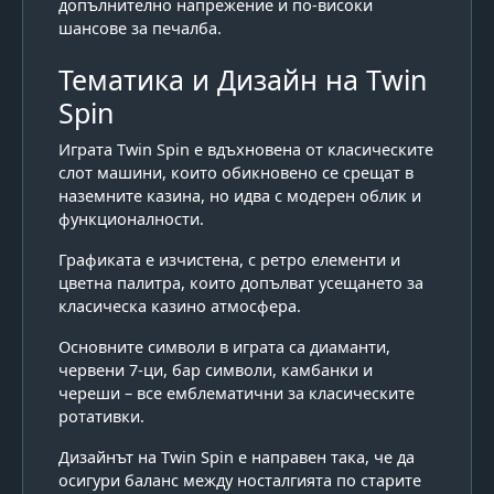
допълнително напрежение и по-високи
шансове за печалба.
Тематика и Дизайн на Twin
Spin
Играта Twin Spin е вдъхновена от класическите
слот машини, които обикновено се срещат в
наземните казина, но идва с модерен облик и
функционалности.
Графиката е изчистена, с ретро елементи и
цветна палитра, които допълват усещането за
класическа казино атмосфера.
Основните символи в играта са диаманти,
червени 7-ци, бар символи, камбанки и
череши – все емблематични за класическите
ротативки.
Дизайнът на Twin Spin е направен така, че да
осигури баланс между носталгията по старите