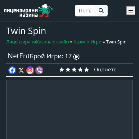
М
Tърси
Twin Spin
ЛицензираниКазина.онлайн
»
Казино Игри
»
Twin Spin
NetEnt
Брой Игри: 17
Оценете