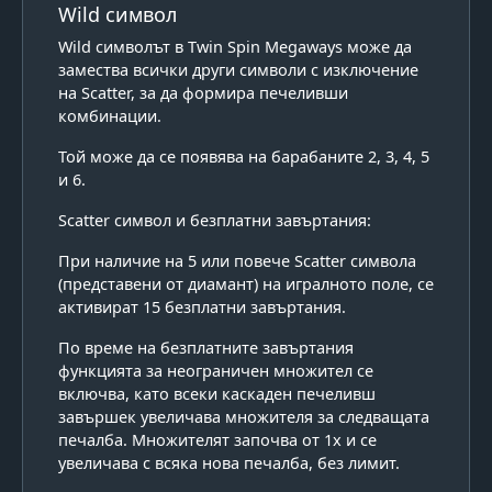
Wild символ
Wild символът в Twin Spin Megaways може да
замества всички други символи с изключение
на Scatter, за да формира печеливши
комбинации.
Той може да се появява на барабаните 2, 3, 4, 5
и 6.
Scatter символ и безплатни завъртания:
При наличие на 5 или повече Scatter символа
(представени от диамант) на игралното поле, се
активират 15 безплатни завъртания.
По време на безплатните завъртания
функцията за неограничен множител се
включва, като всеки каскаден печеливш
завършек увеличава множителя за следващата
печалба. Множителят започва от 1x и се
увеличава с всяка нова печалба, без лимит.