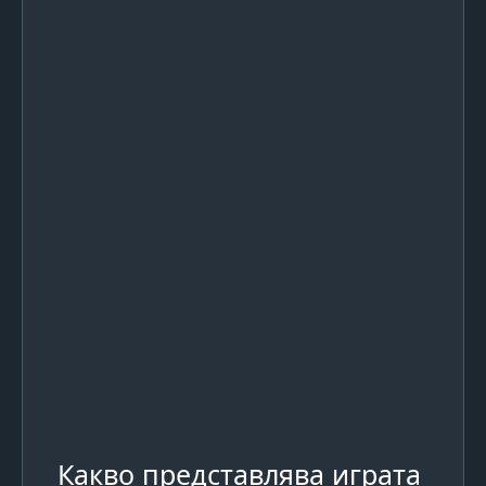
Какво представлява играта