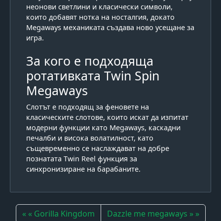
неонови светлини и класически символи,
които добавят нотка на носталгия, докато
Megaways механиката създава ново усещане за
игра.
За кого е подходяща
ротативката Twin Spin
Megaways
Слотът е подходящ за феновете на
класическите слотове, които искат да изпитат
модерни функции като Megaways, каскадни
печалби и висока волатилност, като
същевременно се наслаждават на добре
познатата Twin Reel функция за
синхронизиране на барабаните.
Gorilla Kingdom
Dazzle me megaways