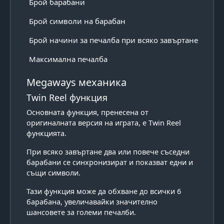
Брой барабани
Брой символи на барабан
Брой начини за печалба при всяко завъртане
Максимална печалба
Megaways механика
Twin Reel функция
Основната функция, пренесена от
оригиналната версия на играта, е Twin Reel
функцията.
При всяко завъртане два или повече съседни
барабани се синхронизират и показват едни и
същи символи.
Тази функция може да обхване до всички 6
барабана, увеличавайки значително
шансовете за големи печалби.